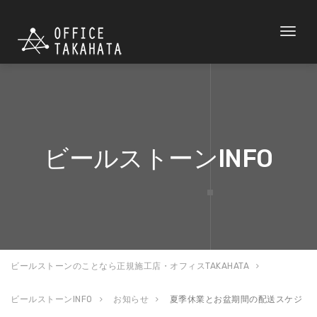
Toggl
naviga
ビールストーンINFO
ビールストーンのことなら正規施工店・オフィスTAKAHATA
ビールストーンINFO
お知らせ
夏季休業とお盆期間の配送スケジ