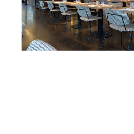
ゾ（人造大理石
し等を薄い膜で