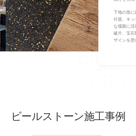
）や研ぎ出
下地の形に
什器、キッ
な場面に活
実現可能。
破片、宝石
ザインを思
ビールストーン施工事例